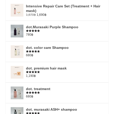
Intensive Repair Care Set (Treatment + Hair
mask)
1,870
฿
1,690
฿
dot.Murasaki Purple Shampoo
780
฿
Rated
5.00
out of 5
dot. color care Shampoo
680
฿
Rated
5.00
out of 5
dot. premium hair mask
1,190
฿
Rated
5.00
out of 5
dot. treatment
680
฿
Rated
4.79
out of 5
dot. murasaki ASH+ shampoo