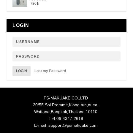
780
฿
Rated
5.00
out of 5
LOGIN
LOGIN
Lost my Password
PS-MAKUAKE CO.,LTD
20/55 Soi Prommit,Klong tun,nuea,
Wattana,Bangkok,Thailand 10110
TEL06-4347-2619
E-mail support@psmakuake.com