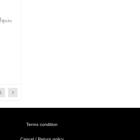
ี้ฟูและ
6
Terms condition
Cancel / Return policy