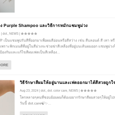
วง Purple Shampoo และวิธีการหมักแชมพูม่วง
4
|
dot.
,
NEWS
|
 เป็นแชมพูปรับสีที่ออกมาเพื่อผมสีอ่อนหรือสีสว่าง เช่น สีบลอนด์ สี เทา หร
พราะพิกเมนตืที่อยู่ในสีม่วงจะช่วยฆ่าสีเหลืองที่อยู่บนเส้นผมออก แชมพูม่วงจ
ป้องกันและแก้ไขสีผมเฟดเป็นสีเหลือง...
MORE
วิธีรักษาสีผมให้อยู่นานและเฟดออกมาได้สีสวยถูกใ
Aug 23, 2024
|
dot.
,
dot. color care
,
NEWS
|
ใครหลายๆคนที่ชอบย้อมผมก็ต้องอยากรักษาสีผมสวยๆให้อยู่ไ
วันนี้ dot.care🍃✨...