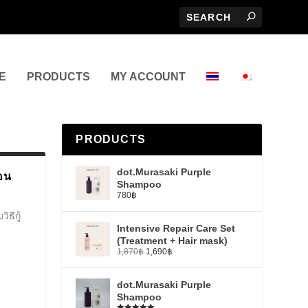
E
PRODUCTS
MY ACCOUNT
PRODUCTS
dot.Murasaki Purple
ตอน
Shampoo
780
฿
ธีกู้
Intensive Repair Care Set
(Treatment + Hair mask)
1,870
฿
1,690
฿
dot.Murasaki Purple
Shampoo