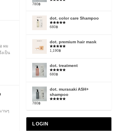
780
฿
Rated
5.00
out of 5
dot. color care Shampoo
680
฿
Rated
5.00
out of 5
dot. premium hair mask
ือ ผม
1,190
฿
Rated
5.00
ึงเป็น
out of 5
dot. treatment
680
฿
Rated
4.79
out of 5
dot. murasaki ASH+
จ
shampoo
780
฿
Rated
5.00
out of 5
ปนานๆ
LOGIN