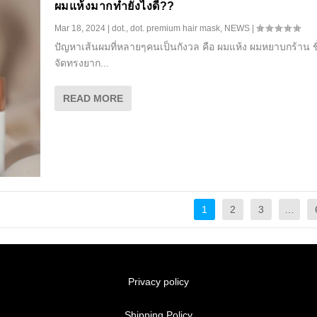
ผมแห้งมากทำยังไงดี??
Mar 18, 2024
|
dot.
,
dot. premium hair mask
,
NEWS
|
ปัญหาเส้นผมที่หลายๆคนเป็นกังวล คือ ผมแห้ง ผมหยาบกร้าน ช
จัดทรงยาก...
READ MORE
1
2
3
…
Privacy policy
Shipping Policy