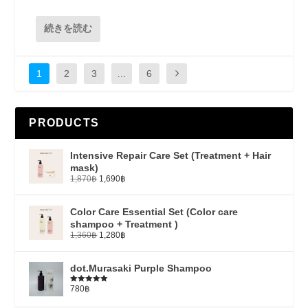
続きを読む
1
2
3
…
6
PRODUCTS
Intensive Repair Care Set (Treatment + Hair
mask)
1,870
฿
1,690
฿
Color Care Essential Set (Color care
shampoo + Treatment )
1,360
฿
1,280
฿
dot.Murasaki Purple Shampoo
780
฿
5段階中
5.00
の評価