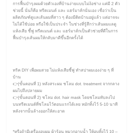
การฟื้นบำรุงผมด้วยตัวเองที่บ้านง่ายแบบไม่ง้อช่าง
แค่มี
2
ตัว
ช่วยนี้
นั่นก็คือ
ทรีตเมนต์
และ
แฮร์มาส์ก
นั่นเอง
เชื่อว่าเป็น
ผลิตภัณฑ์ดูแลเส้นผมที่สาว
ๆ
ต้องมีติดบ้านอยู่แล้ว
แต่อาจจะ
ไม่ได้ใช้บ่อย
หรือใช้เป็นประจำ
ในช่วงที่รู้สึกว่าเส้นผมแลดู
แห้งเสีย
ชี้ฟู
ทรีตเมนต์
และ
แฮร์มาส์ก
เป็นตัวช่วยที่ดีในการ
ฟื้นบำรุงเส้นผมให้กลับมาดีขึ้นอีกครั้งได้
ทริค DIY เพื่อผมสวย ไม่แห้งเสียชี้ฟู ทำสปาผมเองง่าย ๆ ที่
บ้าน
👉(ขั้นตอนที่ 1) หลังสระผม ชโลม dot. treatment จากกลาง
ผมไปถึงปลายผม
👉(ขั้นตอนที่ 2) ชโลม dot. hair mask โดยชโลมทับลงไป
บนทรีตเมนต์ที่ชโลมไว้ตอนแรกได้เลย หมักทิ้งไว้ 5-10 นาที
หลังจากนั้นล้างออกให้สะอาด
*หรือถ้ามีเครื่องอบผม ผ้าร้อน หมวกอาบน้ำ ให้อบทิ้งไว้ 10 –