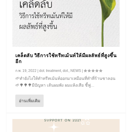
เคล็ดลับ วิธีการใช้ทรีทเม้นท์ให้มีผลลัพธ์ที่สูงขึ้น
อีก
ก.พ. 19, 2022
|
dot. treatment
,
dot.
,
NEWS
|
🌱ทำยังไงให้ทำทรีทเม้นท์ออกมาเหมือนที่ทำที่ร้านซาลอน
🌱🌳🌳🌳มีปัญหา เส้นผมพัง ผมแห้งเสีย ชี้ฟู...
อ่านเพิ่มเติม