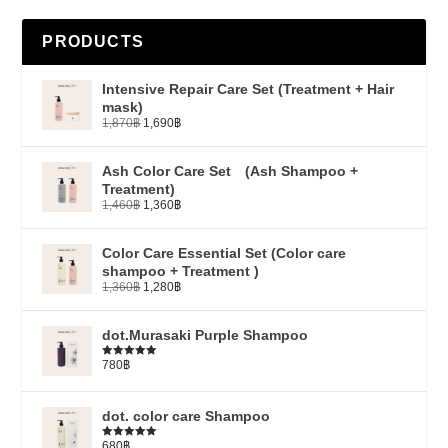
PRODUCTS
Intensive Repair Care Set (Treatment + Hair
mask)
1,870
฿
1,690
฿
Ash Color Care Set (Ash Shampoo +
Treatment)
1,460
฿
1,360
฿
Color Care Essential Set (Color care
shampoo + Treatment )
1,360
฿
1,280
฿
dot.Murasaki Purple Shampoo
780
฿
ให้คะแนน
5.00
ตั้งแต่
1-5 คะแนน
dot. color care Shampoo
680
฿