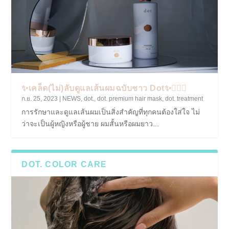
✨️เคล็ด(ไม่)ลับดูแลเส้นผมฉบับชาว Dot✨️💆🏻‍♀️
ก.ย. 25, 2023
|
NEWS
,
dot.
,
dot. premium hair mask
,
dot. treatment
การรักษาและดูแลเส้นผมเป็นสิ่งสำคัญที่ทุกคนต้องใส่ใจ ไม่
ว่าจะเป็นผู้หญิงหรือผู้ชาย ผมสั้นหรือผมยาว...
DOT. COLOR CARE