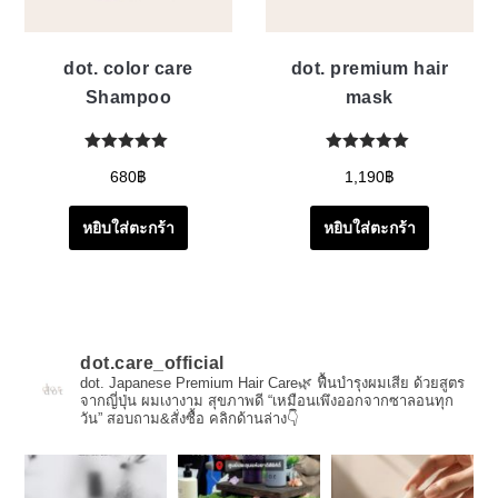
dot. color care
dot. premium hair
Shampoo
mask
680
฿
1,190
฿
หยิบใส่ตะกร้า
หยิบใส่ตะกร้า
dot.care_official
dot. Japanese Premium Hair Care🌿
ฟื้นบำรุงผมเสีย ด้วยสูตร
จากญี่ปุ่น
ผมเงางาม สุขภาพดี
“เหมือนเพึงออกจากซาลอนทุก
วัน”
สอบถาม&สั่งซื้อ คลิกด้านล่าง👇