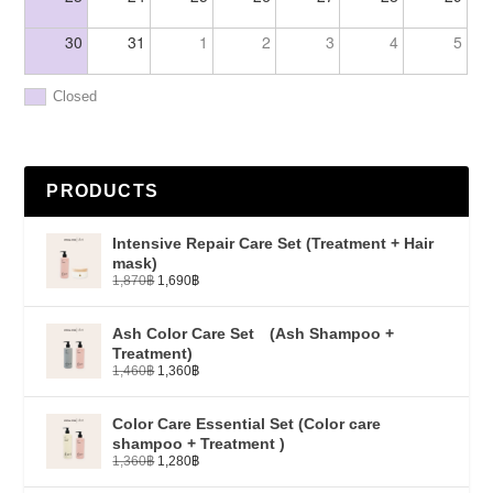
30
31
1
2
3
4
5
Closed
PRODUCTS
Intensive Repair Care Set (Treatment + Hair
mask)
1,870
฿
1,690
฿
Ash Color Care Set (Ash Shampoo +
Treatment)
1,460
฿
1,360
฿
Color Care Essential Set (Color care
shampoo + Treatment )
1,360
฿
1,280
฿