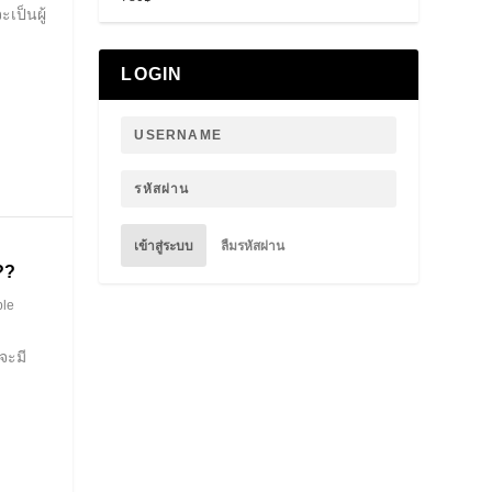
ให้คะแนน
เป็นผู้
5.00
ตั้งแต่
1-5 คะแนน
LOGIN
เข้าสู่ระบบ
ลืมรหัสผ่าน
??
ple
จะมี