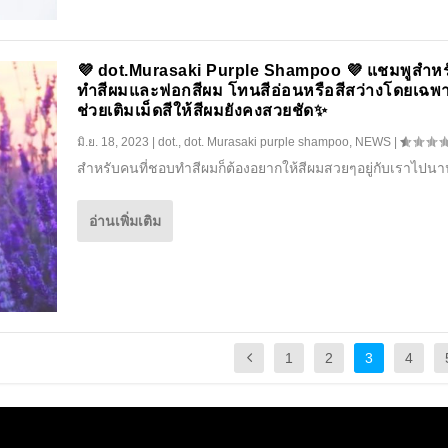
💜 dot.Murasaki Purple Shampoo 💜 แชมพูสำห
ทำสีผมและฟอกสีผม โทนสีอ่อนหรือสีสว่างโดยเฉพา
ช่วยเติมเม็ดสีให้สีผมยังคงสวยชัด✨️
มิ.ย. 18, 2023
|
dot.
,
dot. Murasaki purple shampoo
,
NEWS
|
สำหรับคนที่ชอบทำสีผมก็ต้องอยากให้สีผมสวยๆอยู่กับเราไปนา
อ่านเพิ่มเติม
1
2
3
4