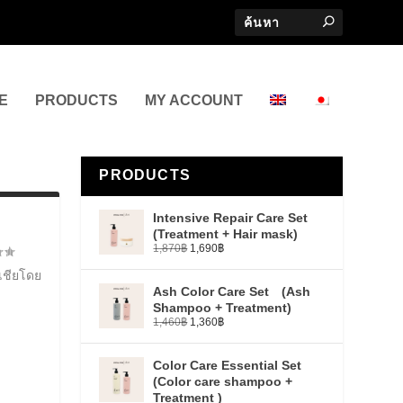
E
PRODUCTS
MY ACCOUNT
PRODUCTS
Intensive Repair Care Set
(Treatment + Hair mask)
1,870
฿
1,690
฿
เชียโดย
Ash Color Care Set (Ash
Shampoo + Treatment)
1,460
฿
1,360
฿
Color Care Essential Set
(Color care shampoo +
Treatment )