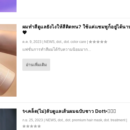
ผมทำสีดูแลยังไงให้สีติดทน? ใช้แค่แชมพูก็อยู่ได้น
💖
ต.ค. 9, 2023
|
NEWS
,
dot.
,
dot. color care
|
แฟชั่นการทำสีผมได้รับความนิยมมาก...
อ่านเพิ่มเติม
✨️เคล็ด(ไม่)ลับดูแลเส้นผมฉบับชาว Dot✨️💆🏻‍♀️
ก.ย. 25, 2023
|
NEWS
,
dot.
,
dot. premium hair mask
,
dot. treatment
|