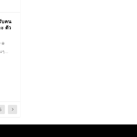
รับคน
ะ ตัว
นๆ...
5