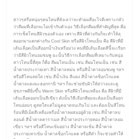
สาวๆหรือหนุ่มๆคนไหนที่ลังเลว่าจะทำผมสีอะไรดีเพราะกลัว
ว่าสีผมที่เลือกจะไม่เข้ากับตัวเอง วิธีเลือกสีผมที่สำคัญที่สุด คือ
การเช็คโทนสีผิวของตัวเอง เพราะสีผิวที่ต่างกันก็จะทำให้ลุ
คออกมาแตกต่างกัน Cool Skin หรือสีผิวโทนเย็น คือ สีผิวที่มี
เส้นเลือดเป็นสีออกน้ำเงินหรือม่วง คนที่มีเส้นเลือดสีนี้จะเรียก
ว่ามีสีผิวโทนอมชมพู ฉะนั้นวิธีการเลือกสีผมที่เหมาะกับหนุ่ม
สาวโทนนี้ที่สุด ก็คือ สีผมโทนเย็น เช่น สีผมโทนเย็น เช่น สี
น้ำตาลประกายเทา สีน้ำตาลหม่น หรือสีน้ำตาลอมชมพู ฯลฯ
หรือสีโทนสดใส เช่น สีน้ำเงิน สีแดง สีน้ำตาลช็อกโกแลต
น้ำตาลแดงมะฮอกกานี ฯลฯ ก็จะช่วยขับผิวให้สว่างและดู
สุขภาพดียิ่งขึ้น Warm Skin หรือสีผิวโทนเหลือง คือ สีผิวที่มี
เส้นเลือดออกเป็นสีเขียว ดังนั้นวิธีเลือกสีผมจะต้องเป็นสีออก
โทนอ่อนๆ ดูสดใสแต่ไม่ฉูดฉาดจนเกินไป และต้องเป็นสีโทน
ร้อนที่มีเม็ดสีเหลืองหรือน้ำตาลผสมอยู่ด้วย เช่น สีน้ำตาลบ
ลอนด์ สีน้ำตาลคาราเมล สีน้ำตาลประกายทอง สีน้ำตาลอม
เขียว ฯลฯ หรือสีโทนเข้มอย่าง สีน้ำตาลเข้ม สีน้ำตาล
ประกายเทาเข้ม น้ำตาลช็อกโกแลต หรือสีดำ ก็จะช่วยทำให้