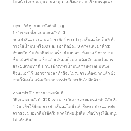
ใบหน้าโดยรวมดูหวานละมุน แต่ยังคงความเรียบหรูดูแพง
Tips ; วิธีดูแลผมหลังทำสี ✨🧴
1.บำรุงผมทั้งก่อนและหลังทำสี
ก่อนทำสีผมประมาณ 1 อาทิตย์ ควรบำรุงเส้นผมให้เต็มที่ ทั้ง
การใส่น้ำมัน หรือเซรั่มผม อาทิตย์ละ 3 ครั้ง และมาส์กผม
ด้วยทรีทเม้นท์อาทิตย์ละครั้ง เส้นผมจะแข็งแรง มีความชุ่ม
ชื้น เมื่อทำสีผมเสร็จแล้วเส้นผมก็จะไม่แห้งเสีย และไม่ควร
สระผมก่อนทำสี 1 วัน เพื่อรักษาน้ำมันธรรมชาติบนหนัง
ศีรษะเอาไว้ นอกจากเวลาทำสีจะไม่ระคายเคืองมากแล้ว ยัง
ช่วยให้ผมไม่แห้งเสียจากการทำสีมากเกินไปอีกด้วย
2.หลังทำสีไม่ควรสระผมทันที
วิธีดูแลผมหลังทําสีวิธีแรก ควรเว้นการสระผมหลังทำสีสัก 3-
4 วัน เพื่อให้สีผมเกาะกับเส้นผมได้ดี แล้วจึงค่อยสระผม หลัง
จากสระผมอย่าลืมใช้ครีมนวดให้ผมนุ่มลื่น เพื่อบำรุงให้ผมนุ่ม
ไม่แห้งเสีย