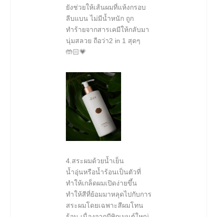
ยังช่วยให้เส้นผมที่แห้งกรอบ
ลีบแบน ไม่มีน้ำหนัก ถูก
ทำร้ายจากสารเคมีให้กลับมา
นุ่มสลวย ถือว่า2 in 1 สุดๆ
🤲🏻💗
4.สระผมด้วยน้ำเย็น
น้ำอุ่นหรือน้ำร้อนเป็นตัวที่
ทำให้เกล็ดผมเปิดง่ายขึ้น
ทำให้สีที่ย้อมมาหลุดไปกับการ
สระผมโดยเฉพาะสีผมโทน
ร้อน เนื่องจากมีพิกเมนต์ใหญ่