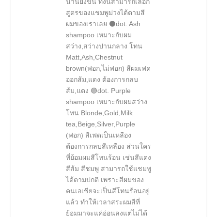
นานยิ่งขึ้น ทั้งนี้สามารถเลือก
สูตรของแชมพูม่วงได้ตามสี
ผมของเราเลย ⚫️dot. Ash
shampoo เหมาะกับผม
สว่าง,สว่างปานกลาง โทน
Matt,Ash,Chestnut
brown(ฟอก,ไม่ฟอก) สีผมเฟด
ออกส้ม,แดง ต้องการกลบ
ส้ม,แดง 🟣dot. Purple
shampoo เหมาะกับผมสว่าง
โทน Blonde,Gold,Milk
tea,Beige,Silver,Purple
(ฟอก) สีเฟดเป็นเหลือง
ต้องการกลบสีเหลือง ส่วนใคร
ที่ย้อมผมสีโทนร้อน เช่นสีแดง
สีส้ม สีชมพู สามารถใช้แชมพู
ได้ตามปกติ เพราะสีผมของ
คนเอเชียจะเป็นสีโทนร้อนอยู่
แล้ว ทำให้เวลาสระผมสีที่
ย้อมมาจะแค่อ่อนลงแต่ไม่ได้