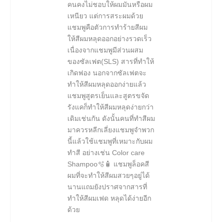
คนคงไม่ชอบให้ผมมันหรือผม
เหนียว แต่การสระผมด้วย
แชมพูคือตัวการทำร้ายสีผม
ให้สีผมหลุดออกอย่างรวดเร็ว
เนื่องจากแชมพูมีส่วนผสม
ของซัลเฟต(SLS) สารที่ทำให้
เกิดฟอง นอกจากซัลเฟตจะ
ทำให้สีผมหลุดออกง่ายแล้ว
แชมพูสูตรเย็นและสูตรขจัด
รังแคก็ทำให้สีผมหลุดง่ายกว่า
เดิมเช่นกัน ดังนั้นคนที่ทำสีผม
มาควรหลีกเลี่ยงแชมพูจำพวก
นี้แล้วใช้แชมพูที่เหมาะกับผม
ทำสี อย่างเช่น Color care
Shampoo🫧🧴 แชมพูล็อคสี
ผมที่จะทำให้สีผมสวยๆอยู่ได้
นานแถมยังปราศจากสารที่
ทำให้สีผมเฟด หลุดได้ง่ายอีก
ด้วย