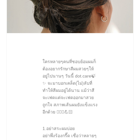
ใครหลายๆคนที่ชอบย้อมผมก็
ต้องอยากรักษาสีผมสวยๆให้
อยู่ไปนานๆ วันนี้ dot.care🍃
✨ จะมาบอกเคล็ด(ไม่)ลับที่
ทำให้สีผมอยู่ได้นาน แม้ว่าสี
จะเฟดแต่จะเฟดออกมาสวย
ถูกใจ สภาพเส้นผมยังแข็งแรง
อีกด้วย 💆🏻‍♀💪🏻
1.อย่าสระผมบ่อย
อย่าพึ่งร้องกรี๊ด เชื่อว่าหลายๆ