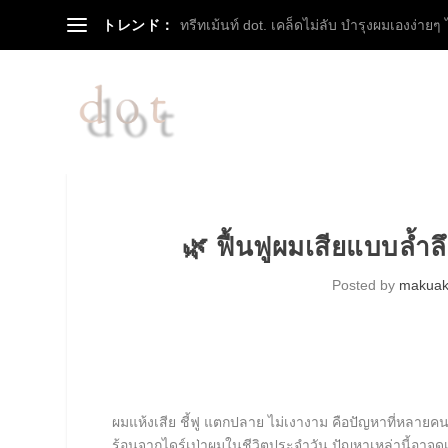
トレンド：
ทรีทเม้นท์ dot. เคล็ดไม่ลับ บำรุงผมเองง่ายๆ ได
🌿 ฟื้นฟูผมเสียแบบล้ำ
Posted by
makua
ผมแห้งเสีย ชี้ฟู แตกปลาย ไม่เงางาม คือปัญหาที่หลาย
ร้อนจากไดร์เป่าผมในชีวิตประจำวัน ปัญหาเหล่านี้อาจดู