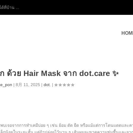
้ที่บ้าน ...
HOM
ลึก ด้วย Hair Mask จาก dot.care ✨
ke_pon
|
8月 11, 2025
|
dot.
|
คนพบเจอจากการทำเคมีบ่อย ๆ เช่น ย้อม ดัด ยืด หรือแม้แต่การโดนแดดและ
เล็กน้อยในระยะสั้น แต่ถ้าปล่อยไว้นาน ๆ เส้นผมจะขาดความชุ่มชื้นและยาก