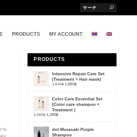
E
PRODUCTS
MY ACCOUNT
PRODUCTS
Intensive Repair Care Set
(Treatment + Hair mask)
1,870
฿
1,690
฿
Color Care Essential Set
(Color care shampoo +
Treatment )
1,360
฿
1,280
฿
ความ
dot.Murasaki Purple
Shampoo
ต่อ