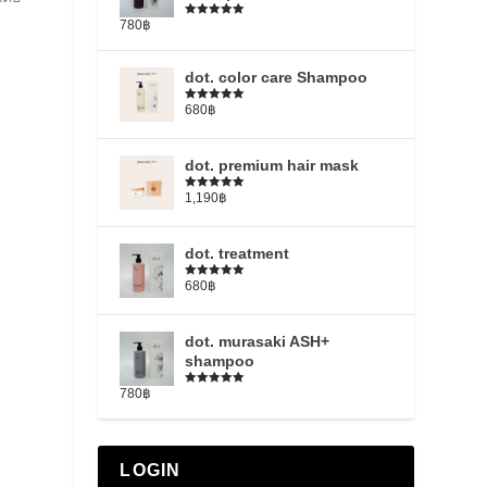
780
฿
5段階中
5.00
の評価
dot. color care Shampoo
680
฿
5段階中
5.00
の評価
dot. premium hair mask
1,190
฿
5段階中
5.00
の評価
dot. treatment
680
฿
5段階中
4.79
の評価
dot. murasaki ASH+
shampoo
780
฿
5段階中
5.00
の評価
LOGIN