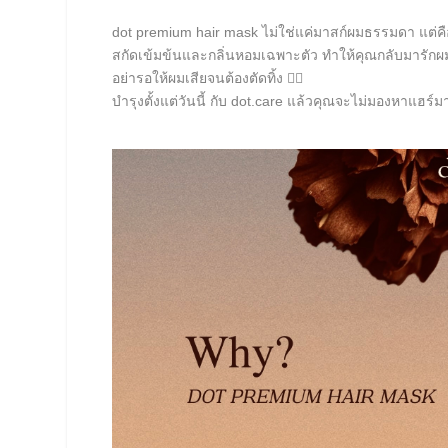
dot premium hair mask ไม่ใช่แค่มาสก์ผมธรรมดา แต่คือปร
สกัดเข้มข้นและกลิ่นหอมเฉพาะตัว ทำให้คุณกลับมารักผมตั
อย่ารอให้ผมเสียจนต้องตัดทิ้ง 💇‍♀️
บำรุงตั้งแต่วันนี้ กับ dot.care แล้วคุณจะไม่มองหาแฮร์ม