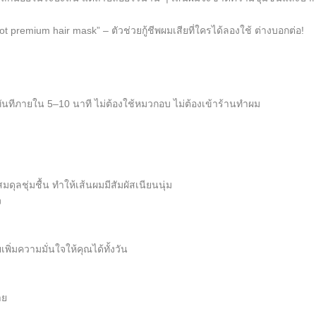
t premium hair mask” – ตัวช่วยกู้ชีพผมเสียที่ใครได้ลองใช้ ต่างบอกต่อ!
ูทันทีภายใน 5–10 นาที ไม่ต้องใช้หมวกอบ ไม่ต้องเข้าร้านทำผม
ดุลชุ่มชื้น ทำให้เส้นผมมีสัมผัสเนียนนุ่ม
ง
ิ่มความมั่นใจให้คุณได้ทั้งวัน
าย